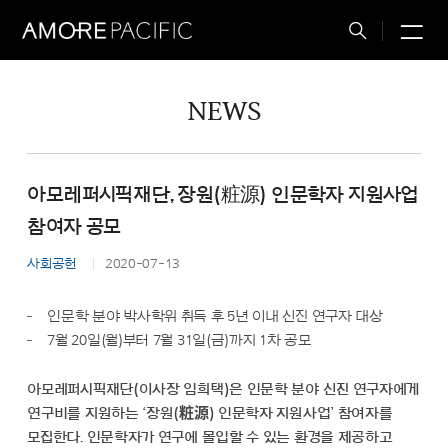
M
Total
Search
NEWS
아모레퍼시픽재단, 장원(粧源) 인문학자 지원사업
참여자 공모
사회공헌
2020-07-13
인문학 분야 박사학위 취득 후 5년 이내 신진 연구자 대상
7월 20일(월)부터 7월 31일(금)까지 1차 공모
아모레퍼시픽재단(이사장 임희택)은 인문학 분야 신진 연구자에게
연구비를 지원하는 ‘장원(粧源) 인문학자 지원사업’ 참여자를
모집한다. 인문학자가 연구에 몰입할 수 있는 환경을 제공하고